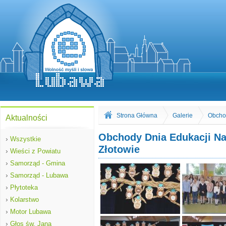
Strona Główna
Galerie
Obchod
Aktualności
Obchody Dnia Edukacji Na
›
Wszystkie
Złotowie
›
Wieści z Powiatu
›
Samorząd - Gmina
›
Samorząd - Lubawa
›
Płytoteka
›
Kolarstwo
›
Motor Lubawa
›
Głos św. Jana