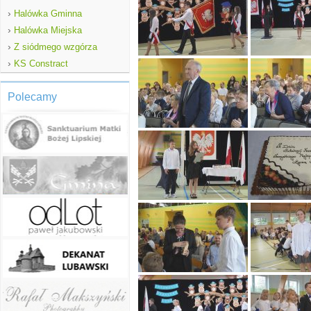
›
Halówka Gminna
›
Halówka Miejska
›
Z siódmego wzgórza
›
KS Constract
Polecamy