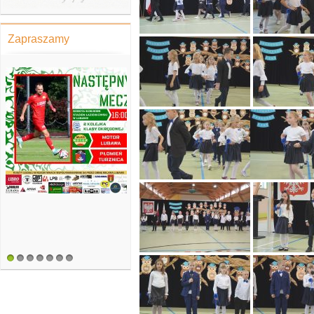
Zapraszamy
1
2
3
4
5
6
7