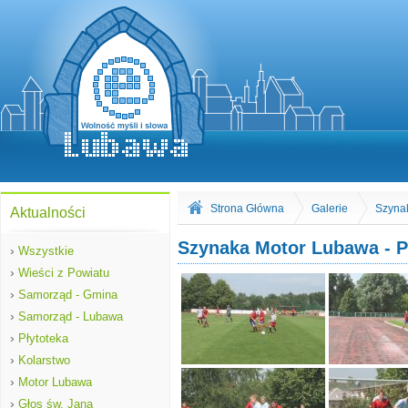
Strona Główna
Galerie
Szynak
Aktualności
Szynaka Motor Lubawa - Po
›
Wszystkie
›
Wieści z Powiatu
›
Samorząd - Gmina
›
Samorząd - Lubawa
›
Płytoteka
›
Kolarstwo
›
Motor Lubawa
›
Głos św. Jana