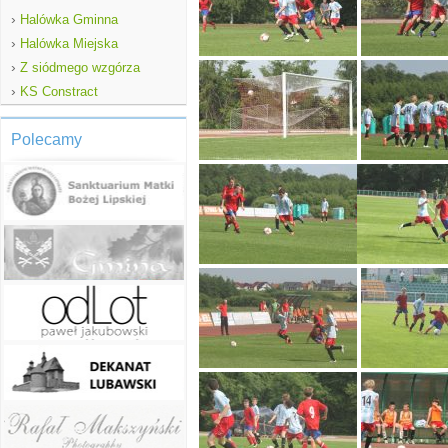
›
Halówka Gminna
›
Halówka Miejska
›
Z siódmego wzgórza
›
KS Constract
Polecamy