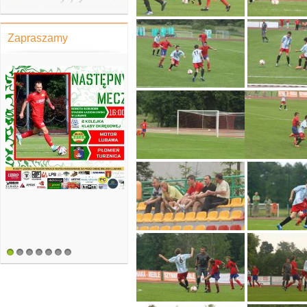
Zapraszamy
1
2
3
4
5
6
7