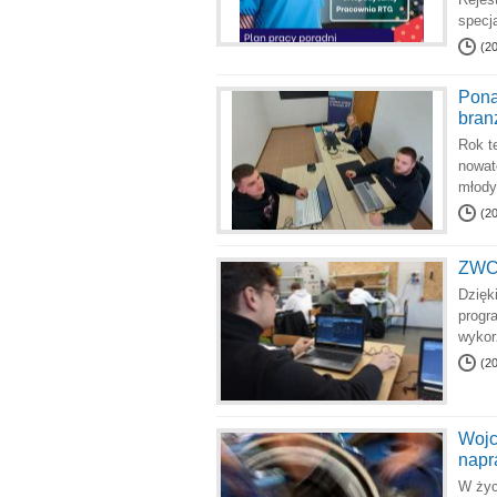
specja
(2
Pona
bran
Rok t
nowat
młody
(2
ZWCA
Dzięk
progr
wykor
(2
Wojc
napr
W życ