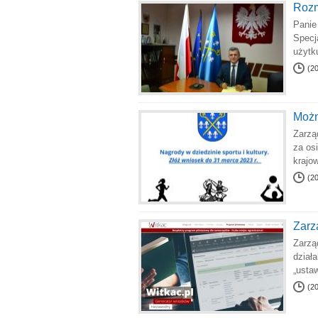
Rozm
Panie
Specj
użytk
(2
Możn
Zarzą
za os
krajo
(2
Zarz
Zarzą
działa
„usta
(2