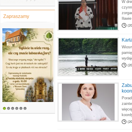
W dni
czynn
zorga
Zapraszamy
Iławie
(2
Kart
Wiosn
pamię
wydaj
(2
Zabu
koor
Porad
zaint
więce
1
2
3
4
5
6
koord
(2