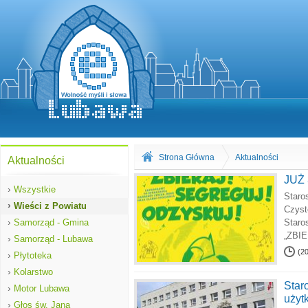
Strona Główna
Aktualności
Aktualności
JUŻ
›
Wszystkie
Staro
›
Wieści z Powiatu
Czyst
›
Samorząd - Gmina
Staro
„ZBI
›
Samorząd - Lubawa
(2
›
Płytoteka
›
Kolarstwo
Star
›
Motor Lubawa
użyt
›
Głos św. Jana