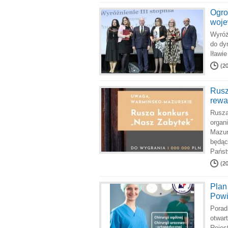
Ogro
woj
Wyróż
do dy
Iławi
(2
Rusz
rewa
Rusza
organ
Mazur
będąc
Państ
(2
Plan
Powi
Porad
otwar
Rejes