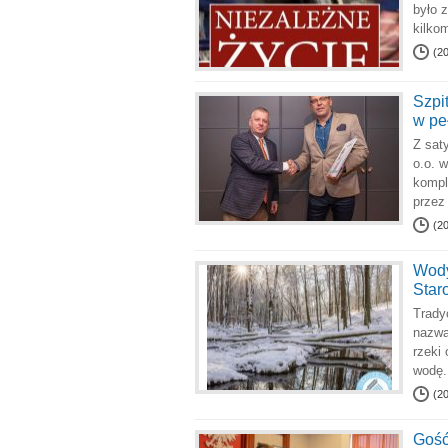
było 
kilko
(2
Szpi
w pe
Z sat
o.o. 
kompl
przez
(2
Wody
Star
Trady
nazwą
rzeki
wodę.
(2
Gość