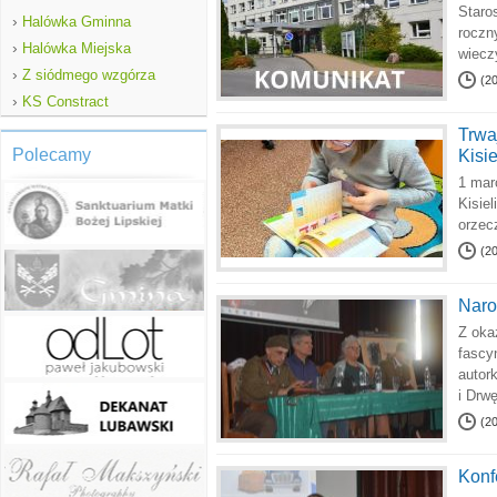
Staro
›
Halówka Gminna
roczn
›
Halówka Miejska
wiecz
›
Z siódmego wzgórza
(2
›
KS Constract
Trwa
Polecamy
Kisi
1 mar
Kisie
orzec
(2
Naro
Z oka
fascy
autor
i Drw
(2
Konf