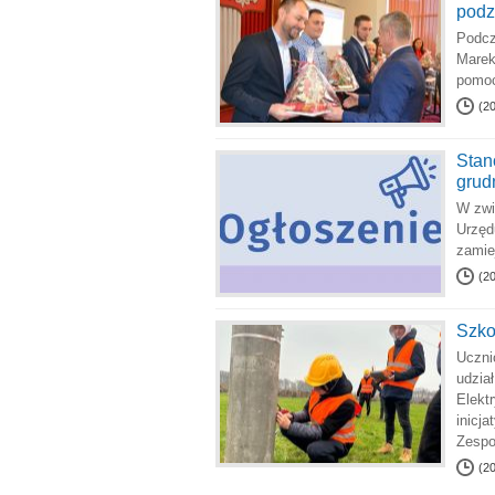
podz
Podcz
Marek
pomoc
(2
Stan
grud
W zwi
Urzęd
zamie
(2
Szko
Uczni
udzia
Elekt
inicj
Zespo
(2